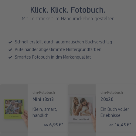
Fotos im Holzaufsteller
Gallery Print
Poster mit Design
Fotospiele
Party
Poster
Klick. Klick. Fotobuch.
ang
Art Prints
Poster
Große Fotos
Handyhüllen
Einschulung
Fotoleinwand
Mit Leichtigkeit im Handumdrehen gestalten
bholung
Little Prints
Fotocollage
Express-Abholung
Kissen & Textilien
Alle Anlässe
Fotopaneele
Schnell erstellt durch automatischen Buchvorschlag
Fotomagnete
hexxas
Schule & Büro
Karte konfigurieren
Aufeinander abgestimmte Hintergrundfarben
dm-Markt
Smartes Fotobuch in dm-Markenqualität
Fotosticker
Poster mit Rahmen
Baby & Kind
Klappkarten
Fotoaufsteller mit Standfuß
Mehrteilige Bilder
Für unterwegs
Foto- & Postkarten
n
Biometrisches Passbild
Fotoleiste
Geschenkboxen
Karte mit Einsteckfoto
dm-Fotobuch
dm-Fotobuch
Mini 13x13
20x20
Analog Services
Art Prints
Einzelkarten im Direktversand
Klein, smart,
Ein Buch voller
handlich
Erlebnisse
Haustier
6,95 €
*
14,45 €
*
ab
ab