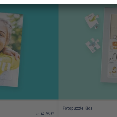
Fotopuzzle Kids
14,95 €
*
ab