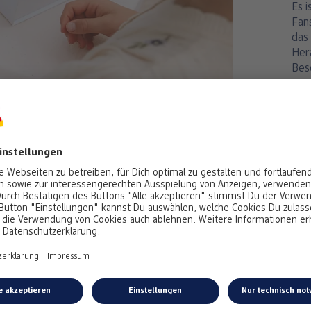
Es i
Fan
das 
Her
Bes
Es d
emp
Teil
otopuzzle könnten Dir auch 