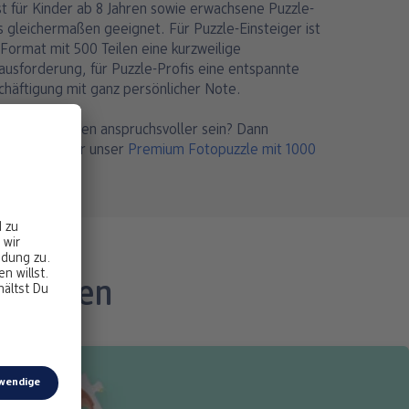
st für Kinder ab 8 Jahren sowie erwachsene Puzzle-
s gleichermaßen geeignet. Für Puzzle-Einsteiger ist
Format mit 500 Teilen eine kurzweilige
ausforderung, für Puzzle-Profis eine entspannte
chäftigung mit ganz persönlicher Note.
arf ein bisschen anspruchsvoller sein? Dann
fehlen wir Dir unser
Premium Fotopuzzle mit 1000
en
.
gefallen