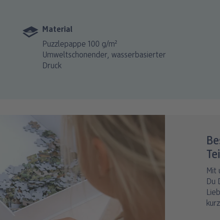
Material
Puzzlepappe 100 g/m²
Umweltschonender, wasserbasierter
Druck
Be
Te
Mit
Du 
Lie
kurz