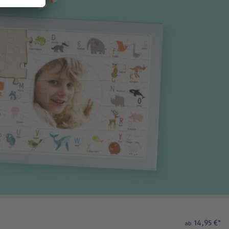
14,95 €
*
ab