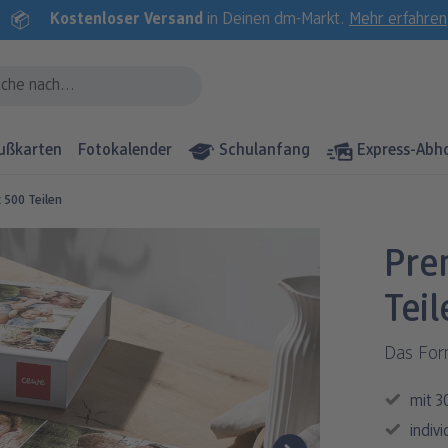
Kostenloser Versand
in Deinen dm-Markt.
Mehr erfahren
ußkarten
Fotokalender
Schulanfang
Express-Abh
 500 Teilen
Pre
Teil
Das Form
mit 3
indiv