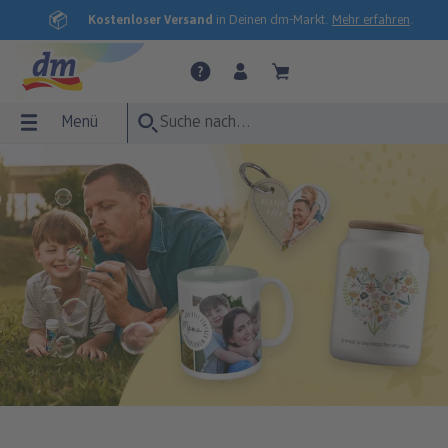
Kostenloser Versand
in Deinen dm-Markt.
Mehr erfahren
.
Menü
Menü
Fotobuch
Fotos
Wandbilder
Poster
Fotogeschenke
Grußkarten
Fotokalender
Express-Abholung
FOTOBUCH Übersicht
FOTOS Übersicht
WANDBILDER Übersicht
POSTER Übersicht
FOTOGESCHENKE Übersicht
GRUSSKARTEN Übersicht
FOTOKALENDER Übersicht
Express-Abholung Übersicht
CEWE FOTOBUCH
Express-Abholung
Fotoleinwand
Premium Poster
Tassen & Trinkgefäße
Einladung
Wandkalender
Fotoabzüge
dm-Fotobuch
Fotoabzüge
Acrylglas
Premium Poster XXL
Wohnen & Dekoration
Danke
Tischkalender
Fotobuch
e
Express-Abholung
Fotos nature
Alu-Dibond
Poster mit Rahmen
Pflegeprodukte
Hochzeit
Terminkalender
Sticker
Foto im Rahmen
Hartschaum
Posterleiste
Fotopuzzle
Baby
Panorama Fototasse