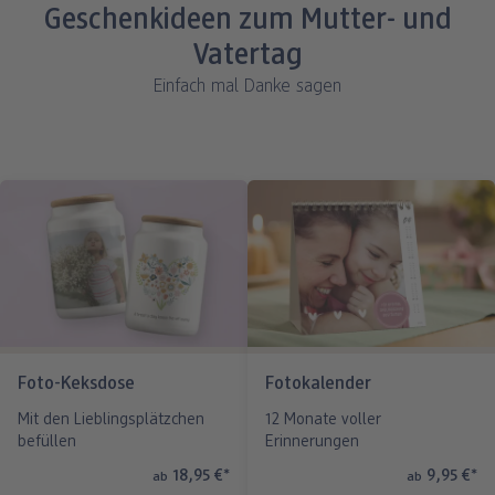
Geschenkideen zum Mutter- und
Fotos im Holzaufsteller
Gallery Print
Poster mit Design
Fotospiele
Party
Poster
Vatertag
ang
Art Prints
Poster
Große Fotos
Handyhüllen
Einschulung
Fotoleinwand
Einfach mal Danke sagen
bholung
Little Prints
Fotocollage
Express-Abholung
Kissen & Textilien
Alle Anlässe
Fotopaneele
Fotomagnete
hexxas
Schule & Büro
Karte konfigurieren
dm-Markt
Fotosticker
Poster mit Rahmen
Baby & Kind
Klappkarten
Fotoaufsteller mit Standfuß
Mehrteilige Bilder
Für unterwegs
Foto- & Postkarten
n
Biometrisches Passbild
Fotoleiste
Geschenkboxen
Karte mit Einsteckfoto
Foto-Keksdose
Fotokalender
Analog Services
Art Prints
Einzelkarten im Direktversand
Mit den Lieblingsplätzchen
12 Monate voller
Haustier
befüllen
Erinnerungen
18,95 €
*
9,95 €
*
ab
ab